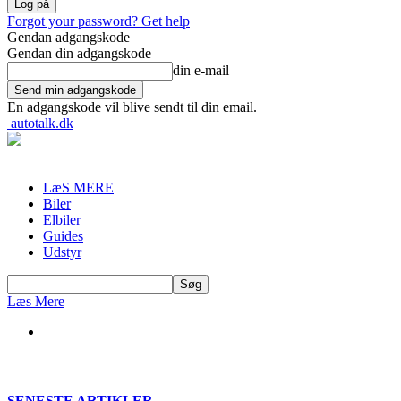
Forgot your password? Get help
Gendan adgangskode
Gendan din adgangskode
din e-mail
En adgangskode vil blive sendt til din email.
autotalk.dk
LæS MERE
Biler
Elbiler
Guides
Udstyr
Læs Mere
SENESTE ARTIKLER