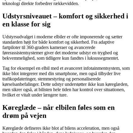
teknologi direkte forbedrer rækkevidden.
Udstyrsniveauet – komfort og sikkerhed i
en klasse for sig
Udstyrsudvalget i moderne elbiler er ofte imponerende og sætter
standarden højt for både komfort og sikkerhed. Fra adaptive
fartpiloter til 360-graders kameraer og avancerede
førerassistentsystemer giver det moderne udstyr en tryghed og
bekvemmelighed, som tidligere kun fandtes i luksussegmentet.
Tag for eksempel en elbil med et avanceret infotainmentsystem, som
ikke blot integrerer med din smartphone, men også tilbyder live
trafikopdateringer, stemmestyring og personaliserede
kørselsanbefalinger. Dette udstyr understøtter ikke kun køreglæden,
men sikrer også, at bilisten hele tiden har kontrol over situationen,
hvilket er vitalt under længere ture.
Køreglæde – når elbilen føles som en
drøm på vejen
Køreglæde defineres ikke blot af bilens acceleration, men også