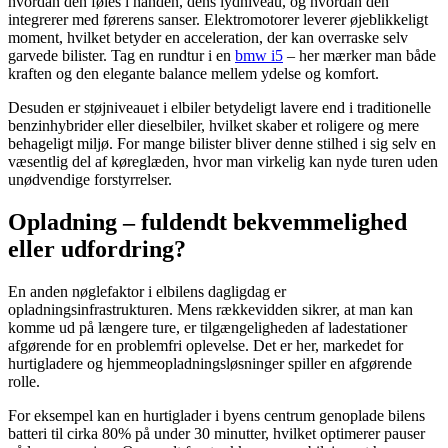
hvordan den føles i hånden, dens lydniveau, og hvordan den
integrerer med førerens sanser. Elektromotorer leverer øjeblikkeligt
moment, hvilket betyder en acceleration, der kan overraske selv
garvede bilister. Tag en rundtur i en
bmw i5
– her mærker man både
kraften og den elegante balance mellem ydelse og komfort.
Desuden er støjniveauet i elbiler betydeligt lavere end i traditionelle
benzinhybrider eller dieselbiler, hvilket skaber et roligere og mere
behageligt miljø. For mange bilister bliver denne stilhed i sig selv en
væsentlig del af køreglæden, hvor man virkelig kan nyde turen uden
unødvendige forstyrrelser.
Opladning – fuldendt bekvemmelighed
eller udfordring?
En anden nøglefaktor i elbilens dagligdag er
opladningsinfrastrukturen. Mens rækkevidden sikrer, at man kan
komme ud på længere ture, er tilgængeligheden af ladestationer
afgørende for en problemfri oplevelse. Det er her, markedet for
hurtigladere og hjemmeopladningsløsninger spiller en afgørende
rolle.
For eksempel kan en hurtiglader i byens centrum genoplade bilens
batteri til cirka 80% på under 30 minutter, hvilket optimerer pauser