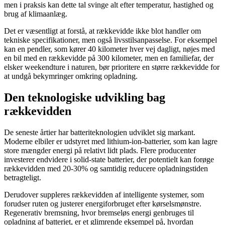
men i praksis kan dette tal svinge alt efter temperatur, hastighed og
brug af klimaanlæg.
Det er væsentligt at forstå, at rækkevidde ikke blot handler om
tekniske specifikationer, men også livsstilsanpasselse. For eksempel
kan en pendler, som kører 40 kilometer hver vej dagligt, nøjes med
en bil med en rækkevidde på 300 kilometer, men en familiefar, der
elsker weekendture i naturen, bør prioritere en større rækkevidde for
at undgå bekymringer omkring opladning.
Den teknologiske udvikling bag
rækkevidden
De seneste årtier har batteriteknologien udviklet sig markant.
Moderne elbiler er udstyret med lithium-ion-batterier, som kan lagre
store mængder energi på relativt lidt plads. Flere producenter
investerer endvidere i solid-state batterier, der potentielt kan forøge
rækkevidden med 20-30% og samtidig reducere opladningstiden
betragteligt.
Derudover suppleres rækkevidden af intelligente systemer, som
forudser ruten og justerer energiforbruget efter kørselsmønstre.
Regenerativ bremsning, hvor bremseløs energi genbruges til
opladning af batteriet, er et glimrende eksempel på, hvordan