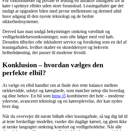
For virksomheder og private er leasing en attraktiv mulighed for at
køre i spritnye elbiler uden store foran­skud. Leasingaftaler gør det
muligt at opgradere bilen med jævne mellemrum og dermed altid
have adgang til den nyeste teknologi og de bedste
sikkerhedssystemer.
Derved kan man undgå bekymringer omkring værditab og
vedligeholdelsesomkostninger, som ofte følger med ved køb.
Desuden tilbydes ofte inkluderet service og forsikring som en del af
leasingaftalen, hvilket skaber en skræddersyet og bekvem
helhedsløsning, der passer til moderne livsstil.
Konklusion – hvordan vælges den
perfekte elbil?
At vælge en elbil handler om at finde den rette balance mellem
rækkevidde, udstyr og køreglæde, som matcher netop din hverdag
og dine behov. En bil som
bmw i5
kombinerer det hele – moderne
ydeevne, avanceret teknologi og en køreoplevelse, der kan nydes
hver dag.
Når du overvejer dit næste bilkøb eller leasingaftale, så tag dig tid til
at teste forskellige modeller, vurder din daglige kørsel, og glem ikke
at tænke langsigtet omkring komfort og vedligeholdelse. Når alle