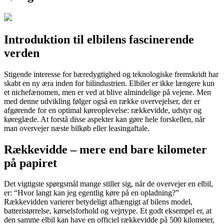
Introduktion til elbilens fascinerende
verden
Stigende interesse for bæredygtighed og teknologiske fremskridt har
skabt en ny æra inden for bilindustrien. Elbiler er ikke længere kun
et nichefænomen, men er ved at blive almindelige på vejene. Men
med denne udvikling følger også en række overvejelser, der er
afgørende for en optimal køreoplevelse: rækkevidde, udstyr og
køreglæde. At forstå disse aspekter kan gøre hele forskellen, når
man overvejer næste bilkøb eller leasingaftale.
Rækkevidde – mere end bare kilometer
på papiret
Det vigtigste spørgsmål mange stiller sig, når de overvejer en elbil,
er: “Hvor langt kan jeg egentlig køre på en opladning?”
Rækkevidden varierer betydeligt afhængigt af bilens model,
batteristørrelse, kørselsforhold og vejrtype. Et godt eksempel er, at
den samme elbil kan have en officiel rækkevidde på 500 kilometer,