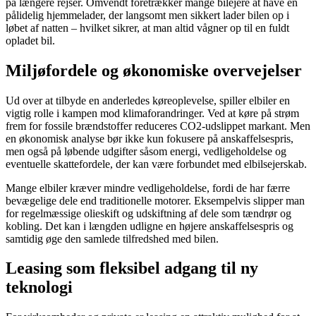
på længere rejser. Omvendt foretrækker mange bilejere at have en
pålidelig hjemmelader, der langsomt men sikkert lader bilen op i
løbet af natten – hvilket sikrer, at man altid vågner op til en fuldt
opladet bil.
Miljøfordele og økonomiske overvejelser
Ud over at tilbyde en anderledes køreoplevelse, spiller elbiler en
vigtig rolle i kampen mod klimaforandringer. Ved at køre på strøm
frem for fossile brændstoffer reduceres CO2-udslippet markant. Men
en økonomisk analyse bør ikke kun fokusere på anskaffelsespris,
men også på løbende udgifter såsom energi, vedligeholdelse og
eventuelle skattefordele, der kan være forbundet med elbilsejerskab.
Mange elbiler kræver mindre vedligeholdelse, fordi de har færre
bevægelige dele end traditionelle motorer. Eksempelvis slipper man
for regelmæssige olieskift og udskiftning af dele som tændrør og
kobling. Det kan i længden udligne en højere anskaffelsespris og
samtidig øge den samlede tilfredshed med bilen.
Leasing som fleksibel adgang til ny
teknologi