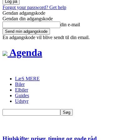
Forgot your password? Get help
Gendan adgangskode
Gendan din adgangskode
din e-mail
En adgangskode vil blive sendt til din email.
Agenda
LæS MERE
Biler
Elbiler
Guides
Udstyr
Hjulskifte: priser, timing og gode råd