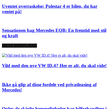
Uventet overraskelse: Polestar 4 er bilen, du har
ventet på!
Sensationen bag Mercedes EQB: En fremtid med stil
og kraft
MEST POPULÆRE
Vild med den nye VW ID.4? Her er alt, du skal vide!
Ikke gå glip af disse fordele ved privatleasing af
Mercedes!
Oplev de skjulte hemmeligheder bag bilforhandlere i