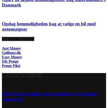
Danmark
Opdag hemmeligheden bag at vælge en bil med
automatgear
ET BESøG VæRD!
Just Money
Golftour.dk
Easy Money
DK Penge
Penge Pilot
REDAKTøRENS VALG
Hvad betyder elbiler for fremtidens bæredygtige
transport?