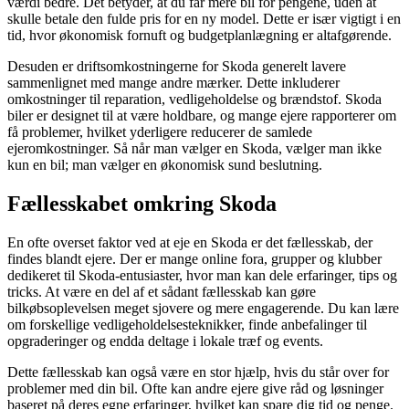
værdi bedre. Det betyder, at du får mere bil for pengene, uden at
skulle betale den fulde pris for en ny model. Dette er især vigtigt i en
tid, hvor økonomisk fornuft og budgetplanlægning er altafgørende.
Desuden er driftsomkostningerne for Skoda generelt lavere
sammenlignet med mange andre mærker. Dette inkluderer
omkostninger til reparation, vedligeholdelse og brændstof. Skoda
biler er designet til at være holdbare, og mange ejere rapporterer om
få problemer, hvilket yderligere reducerer de samlede
ejeromkostninger. Så når man vælger en Skoda, vælger man ikke
kun en bil; man vælger en økonomisk sund beslutning.
Fællesskabet omkring Skoda
En ofte overset faktor ved at eje en Skoda er det fællesskab, der
findes blandt ejere. Der er mange online fora, grupper og klubber
dedikeret til Skoda-entusiaster, hvor man kan dele erfaringer, tips og
tricks. At være en del af et sådant fællesskab kan gøre
bilkøbsoplevelsen meget sjovere og mere engagerende. Du kan lære
om forskellige vedligeholdelsesteknikker, finde anbefalinger til
opgraderinger og endda deltage i lokale træf og events.
Dette fællesskab kan også være en stor hjælp, hvis du står over for
problemer med din bil. Ofte kan andre ejere give råd og løsninger
baseret på deres egne erfaringer, hvilket kan spare dig tid og penge.