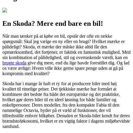
En Skoda? Mere end bare en bil!
Når man tænker på at købe en bil, opstår der ofte en række
spørgsmål: Skal jeg vælge en ny eller en brugt? Hvilket mærke er
pålideligt? Skoda, et mærke der måske ikke altid får den
opmærksomhed, det fortjener, er faktisk en fantastisk mulighed. Med
sin kombination af pålidelighed, stil og overraskende værdi, kan en
brugte skoda
give dig mere, end du lige havde forestillet dig. Og lad
os være ærlige: Hvem ville ikke gerne spare penge uden at gå på
kompromis med kvalitet?
Skoda har i mange år haft et ry for at producere biler med høj
kvalitet til rimelige priser. Det tjekkiske mærke har formået at
kombinere det bedste fra både det europæiske og det praktiske,
hvilket gør deres biler til en ideel løsning for både familier og
enkeltpersoner. Deres modeller, fra den kompakte Fabia til den
rummelige Octavia, byder på et væld af funktioner, der vil
tilfredsstille enhver bilkøber. Desuden er Skoda-biler kendt for deres
brændstoføkonomi, hvilket er en vigtig faktor i dagens miljøbevidste
samfund.