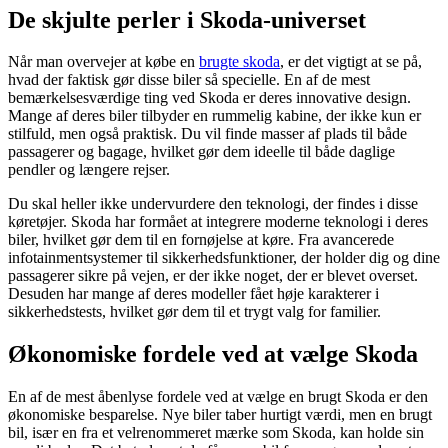
De skjulte perler i Skoda-universet
Når man overvejer at købe en
brugte skoda
, er det vigtigt at se på,
hvad der faktisk gør disse biler så specielle. En af de mest
bemærkelsesværdige ting ved Skoda er deres innovative design.
Mange af deres biler tilbyder en rummelig kabine, der ikke kun er
stilfuld, men også praktisk. Du vil finde masser af plads til både
passagerer og bagage, hvilket gør dem ideelle til både daglige
pendler og længere rejser.
Du skal heller ikke undervurdere den teknologi, der findes i disse
køretøjer. Skoda har formået at integrere moderne teknologi i deres
biler, hvilket gør dem til en fornøjelse at køre. Fra avancerede
infotainmentsystemer til sikkerhedsfunktioner, der holder dig og dine
passagerer sikre på vejen, er der ikke noget, der er blevet overset.
Desuden har mange af deres modeller fået høje karakterer i
sikkerhedstests, hvilket gør dem til et trygt valg for familier.
Økonomiske fordele ved at vælge Skoda
En af de mest åbenlyse fordele ved at vælge en brugt Skoda er den
økonomiske besparelse. Nye biler taber hurtigt værdi, men en brugt
bil, især en fra et velrenommeret mærke som Skoda, kan holde sin