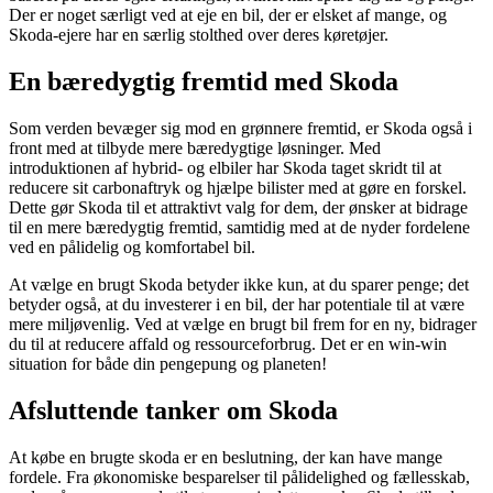
Der er noget særligt ved at eje en bil, der er elsket af mange, og
Skoda-ejere har en særlig stolthed over deres køretøjer.
En bæredygtig fremtid med Skoda
Som verden bevæger sig mod en grønnere fremtid, er Skoda også i
front med at tilbyde mere bæredygtige løsninger. Med
introduktionen af hybrid- og elbiler har Skoda taget skridt til at
reducere sit carbonaftryk og hjælpe bilister med at gøre en forskel.
Dette gør Skoda til et attraktivt valg for dem, der ønsker at bidrage
til en mere bæredygtig fremtid, samtidig med at de nyder fordelene
ved en pålidelig og komfortabel bil.
At vælge en brugt Skoda betyder ikke kun, at du sparer penge; det
betyder også, at du investerer i en bil, der har potentiale til at være
mere miljøvenlig. Ved at vælge en brugt bil frem for en ny, bidrager
du til at reducere affald og ressourceforbrug. Det er en win-win
situation for både din pengepung og planeten!
Afsluttende tanker om Skoda
At købe en brugte skoda er en beslutning, der kan have mange
fordele. Fra økonomiske besparelser til pålidelighed og fællesskab,