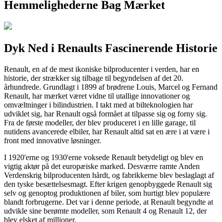
Hemmelighederne Bag Mærket
Dyk Ned i Renaults Fascinerende Historie
Renault, en af de mest ikoniske bilproducenter i verden, har en
historie, der strækker sig tilbage til begyndelsen af det 20.
århundrede. Grundlagt i 1899 af brødrene Louis, Marcel og Fernand
Renault, har mærket været vidne til utallige innovationer og
omvæltninger i bilindustrien. I takt med at bilteknologien har
udviklet sig, har Renault også formået at tilpasse sig og forny sig.
Fra de første modeller, der blev produceret i en lille garage, til
nutidens avancerede elbiler, har Renault altid sat en ære i at være i
front med innovative løsninger.
I 1920'erne og 1930'erne voksede Renault betydeligt og blev en
vigtig aktør på det europæiske marked. Desværre ramte Anden
Verdenskrig bilproducenten hårdt, og fabrikkerne blev beslaglagt af
den tyske besættelsesmagt. Efter krigen genopbyggede Renault sig
selv og genoptog produktionen af biler, som hurtigt blev populære
blandt forbrugerne. Det var i denne periode, at Renault begyndte at
udvikle sine berømte modeller, som Renault 4 og Renault 12, der
blev elsket af millioner.