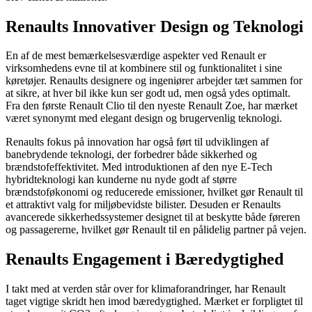
Renaults Innovativer Design og Teknologi
En af de mest bemærkelsesværdige aspekter ved Renault er
virksomhedens evne til at kombinere stil og funktionalitet i sine
køretøjer. Renaults designere og ingeniører arbejder tæt sammen for
at sikre, at hver bil ikke kun ser godt ud, men også ydes optimalt.
Fra den første Renault Clio til den nyeste Renault Zoe, har mærket
været synonymt med elegant design og brugervenlig teknologi.
Renaults fokus på innovation har også ført til udviklingen af
banebrydende teknologi, der forbedrer både sikkerhed og
brændstofeffektivitet. Med introduktionen af den nye E-Tech
hybridteknologi kan kunderne nu nyde godt af større
brændstoføkonomi og reducerede emissioner, hvilket gør Renault til
et attraktivt valg for miljøbevidste bilister. Desuden er Renaults
avancerede sikkerhedssystemer designet til at beskytte både føreren
og passagererne, hvilket gør Renault til en pålidelig partner på vejen.
Renaults Engagement i Bæredygtighed
I takt med at verden står over for klimaforandringer, har Renault
taget vigtige skridt hen imod bæredygtighed. Mærket er forpligtet til