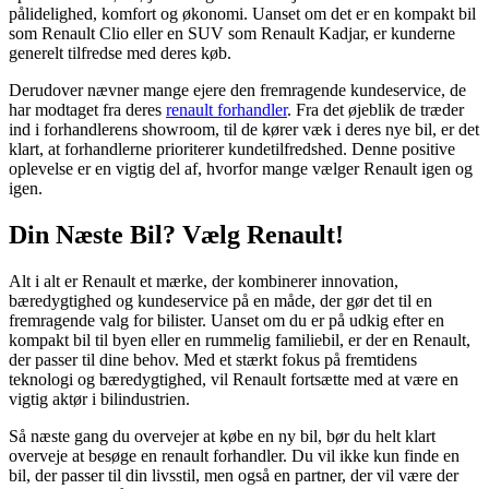
pålidelighed, komfort og økonomi. Uanset om det er en kompakt bil
som Renault Clio eller en SUV som Renault Kadjar, er kunderne
generelt tilfredse med deres køb.
Derudover nævner mange ejere den fremragende kundeservice, de
har modtaget fra deres
renault forhandler
. Fra det øjeblik de træder
ind i forhandlerens showroom, til de kører væk i deres nye bil, er det
klart, at forhandlerne prioriterer kundetilfredshed. Denne positive
oplevelse er en vigtig del af, hvorfor mange vælger Renault igen og
igen.
Din Næste Bil? Vælg Renault!
Alt i alt er Renault et mærke, der kombinerer innovation,
bæredygtighed og kundeservice på en måde, der gør det til en
fremragende valg for bilister. Uanset om du er på udkig efter en
kompakt bil til byen eller en rummelig familiebil, er der en Renault,
der passer til dine behov. Med et stærkt fokus på fremtidens
teknologi og bæredygtighed, vil Renault fortsætte med at være en
vigtig aktør i bilindustrien.
Så næste gang du overvejer at købe en ny bil, bør du helt klart
overveje at besøge en renault forhandler. Du vil ikke kun finde en
bil, der passer til din livsstil, men også en partner, der vil være der