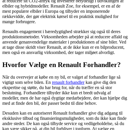
at reducere sit CO2-aftryk og investerer betydeligt i udviklingen af
elbiler og hybridmodeller. Renault Zoe, for eksempel, er en af de
mest populære elbiler i Europa og tilbyder en imponerende
rækkevidde, der gør elektrisk kørsel til en praktisk mulighed for
mange forbrugere.
Renaults engagement i bæredygtighed strækker sig også til deres
produktionsmetoder. Virksomheden arbejder på at reducere affald og
anvende genanvendelige materialer i produktionen af sine biler. Ved
at tage disse skridt viser Renault, at de ikke kun er en bilproducent,
men også en ansvarlig virksomhed, der tager miljøet alvorligt.
Hvorfor Vælge en Renault Forhandler?
Når du overvejer at købe en ny bil, er valget af forhandler lige så
vigtigt som selve bilen. En
renault forhandler
kan give dig den
ekspertise og støtte, du har brug for, når du træffer en så stor
beslutning. Forhandlere tilbyder ikke kun et bredt udvalg af
modeller, men de har også dygtige medarbejdere, der kan hjælpe dig
med at finde den bil, der passer bedst til dine behov.
Desuden kan en autoriseret Renault forhandler give dig adgang til
eksklusive tilbud og finansieringsmuligheder, som du ikke kan finde
andre steder. De kan også tilbyde service og vedligeholdelse, så du
kan være sikker på, at din bil forbliver i topform. At vælge en